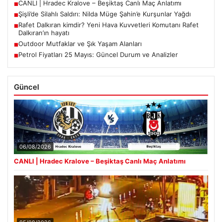
CANLI | Hradec Kralove – Beşiktaş Canlı Maç Anlatımı
■
Şişli’de Silahlı Saldırı: Nilda Müge Şahin’e Kurşunlar Yağdı
■
Rafet Dalkıran kimdir? Yeni Hava Kuvvetleri Komutanı Rafet
■
Dalkıran’ın hayatı
Outdoor Mutfaklar ve Şık Yaşam Alanları
■
Petrol Fiyatları 25 Mayıs: Güncel Durum ve Analizler
■
Güncel
06/08/2026
CANLI | Hradec Kralove – Beşiktaş Canlı Maç Anlatımı