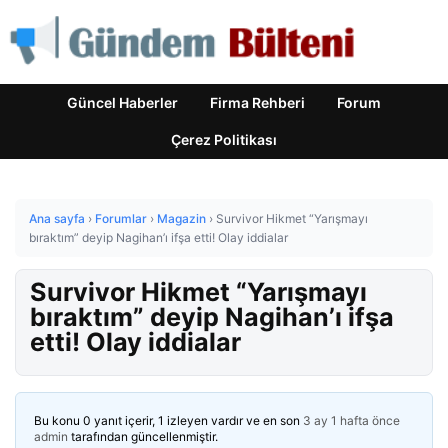
Güncel Haberler
Firma Rehberi
Forum
Çerez Politikası
Ana sayfa
›
Forumlar
›
Magazin
›
Survivor Hikmet “Yarışmayı
bıraktım” deyip Nagihan’ı ifşa etti! Olay iddialar
Survivor Hikmet “Yarışmayı
bıraktım” deyip Nagihan’ı ifşa
etti! Olay iddialar
Bu konu 0 yanıt içerir, 1 izleyen vardır ve en son
3 ay 1 hafta önce
admin
tarafından güncellenmiştir.