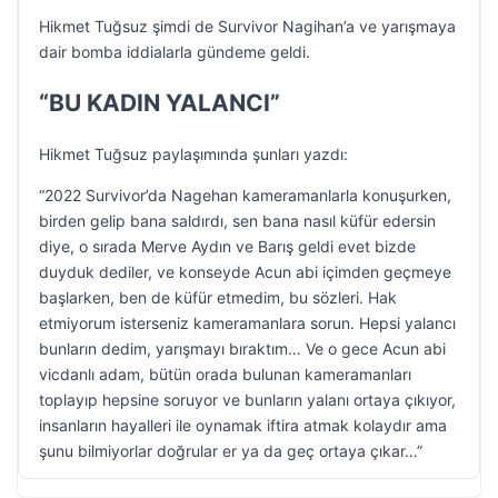
Hikmet Tuğsuz şimdi de Survivor Nagihan’a ve yarışmaya
dair bomba iddialarla gündeme geldi.
“BU KADIN YALANCI”
Hikmet Tuğsuz paylaşımında şunları yazdı:
“2022 Survivor’da Nagehan kameramanlarla konuşurken,
birden gelip bana saldırdı, sen bana nasıl küfür edersin
diye, o sırada Merve Aydın ve Barış geldi evet bizde
duyduk dediler, ve konseyde Acun abi içimden geçmeye
başlarken, ben de küfür etmedim, bu sözleri. Hak
etmiyorum isterseniz kameramanlara sorun. Hepsi yalancı
bunların dedim, yarışmayı bıraktım… Ve o gece Acun abi
vicdanlı adam, bütün orada bulunan kameramanları
toplayıp hepsine soruyor ve bunların yalanı ortaya çıkıyor,
insanların hayalleri ile oynamak iftira atmak kolaydır ama
şunu bilmiyorlar doğrular er ya da geç ortaya çıkar…”