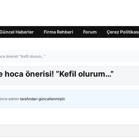
Güncel Haberler
Firma Rehberi
Forum
Çerez Politikas
a önerisi! “Kefil olurum…”
hoca önerisi! “Kefil olurum…”
 önce
admin
tarafından güncellenmiştir.