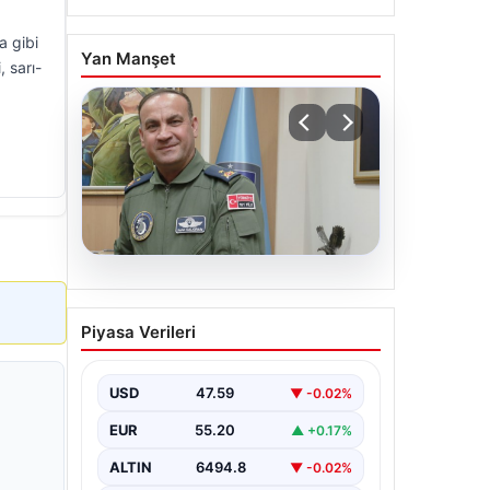
a gibi
Yan Manşet
, sarı-
04.08.2026
Rafet Dalkıran kimdir?
Piyasa Verileri
Yeni Hava Kuvvetleri
Komutanı Rafet Dalkıran’ın
hayatı
USD
47.59
▼ -0.02%
EUR
55.20
▲ +0.17%
ALTIN
6494.8
▼ -0.02%