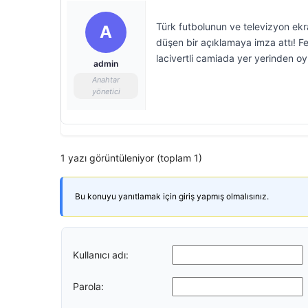
Türk futbolunun ve televizyon ek
A
düşen bir açıklamaya imza attı! Fen
lacivertli camiada yer yerinden 
admin
Anahtar
yönetici
1 yazı görüntüleniyor (toplam 1)
Bu konuyu yanıtlamak için giriş yapmış olmalısınız.
Kullanıcı adı:
Parola: