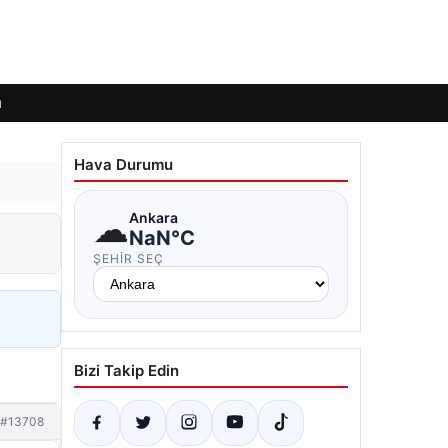
ı
Hava Durumu
☁
Ankara
NaN°C
ŞEHIR SEÇ
Bizi Takip Edin
#13708