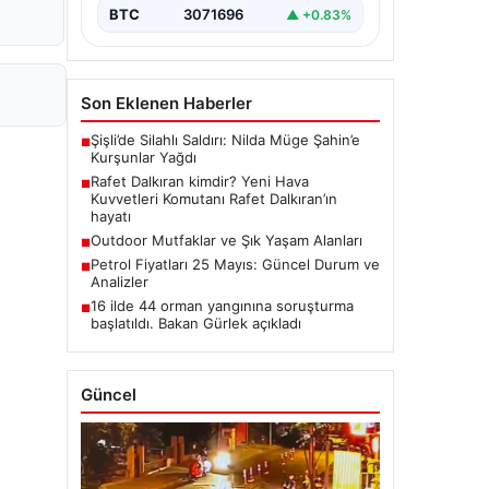
BTC
3071696
▲ +0.83%
Son Eklenen Haberler
Şişli’de Silahlı Saldırı: Nilda Müge Şahin’e
■
Kurşunlar Yağdı
Rafet Dalkıran kimdir? Yeni Hava
■
Kuvvetleri Komutanı Rafet Dalkıran’ın
hayatı
Outdoor Mutfaklar ve Şık Yaşam Alanları
■
Petrol Fiyatları 25 Mayıs: Güncel Durum ve
■
Analizler
16 ilde 44 orman yangınına soruşturma
■
başlatıldı. Bakan Gürlek açıkladı
Güncel