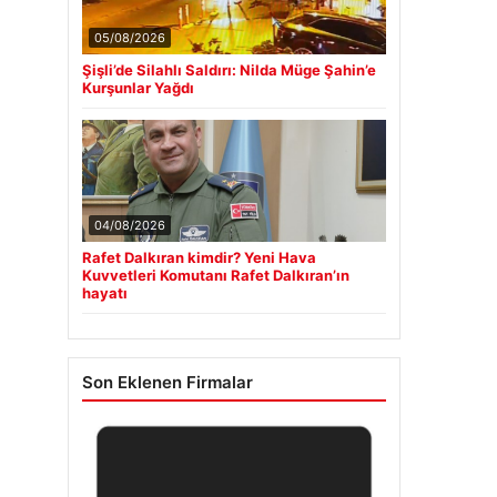
05/08/2026
Şişli’de Silahlı Saldırı: Nilda Müge Şahin’e
Kurşunlar Yağdı
04/08/2026
Rafet Dalkıran kimdir? Yeni Hava
Kuvvetleri Komutanı Rafet Dalkıran’ın
hayatı
Son Eklenen Firmalar