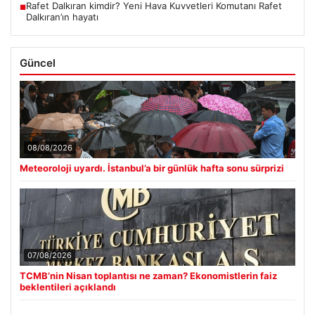
Rafet Dalkıran kimdir? Yeni Hava Kuvvetleri Komutanı Rafet
■
Dalkıran’ın hayatı
Güncel
08/08/2026
Meteoroloji uyardı. İstanbul’a bir günlük hafta sonu sürprizi
07/08/2026
TCMB’nin Nisan toplantısı ne zaman? Ekonomistlerin faiz
beklentileri açıklandı