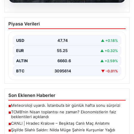
07.08.2026
TCMB’nin Nisan toplantısı ne zaman?
Piyasa Verileri
Ekonomistlerin faiz beklentileri
açıklandı
USD
47.74
▲ +0.18%
Türkiye Cumhuriyet Merkez Bankası Para Politikası
Kurulu, Nisan ayı politika faizi kararını açıklamak üzere…
EUR
55.25
▲ +0.32%
ALTIN
6660.6
▲ +2.59%
BTC
3095614
▼ -0.01%
Son Eklenen Haberler
Meteoroloji uyardı. İstanbul’a bir günlük hafta sonu sürprizi
■
TCMB’nin Nisan toplantısı ne zaman? Ekonomistlerin faiz
■
beklentileri açıklandı
CANLI | Hradec Kralove – Beşiktaş Canlı Maç Anlatımı
■
Şişli’de Silahlı Saldırı: Nilda Müge Şahin’e Kurşunlar Yağdı
■