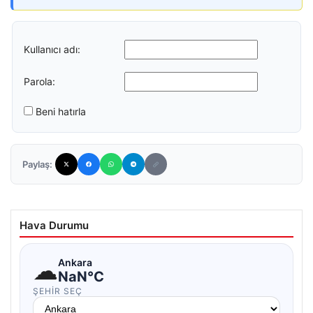
Kullanıcı adı:
Parola:
Beni hatırla
Paylaş:
Hava Durumu
☁
Ankara
NaN°C
ŞEHIR SEÇ