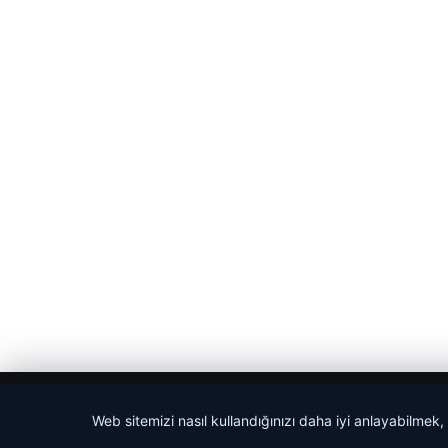
© 2026 Gündem Bülteni – Taze Gündemden Haberler
Web sitemizi nasıl kullandığınızı daha iyi anlayabilmek,
cio