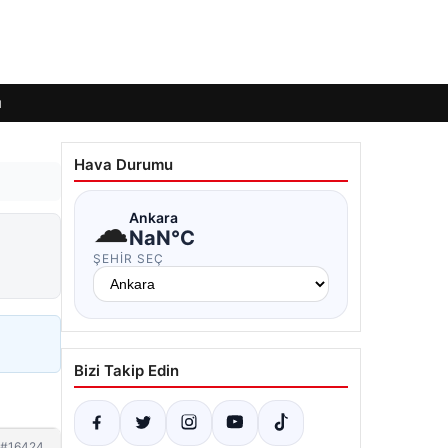
ı
Hava Durumu
☁
Ankara
NaN°C
ŞEHIR SEÇ
Bizi Takip Edin
#16424