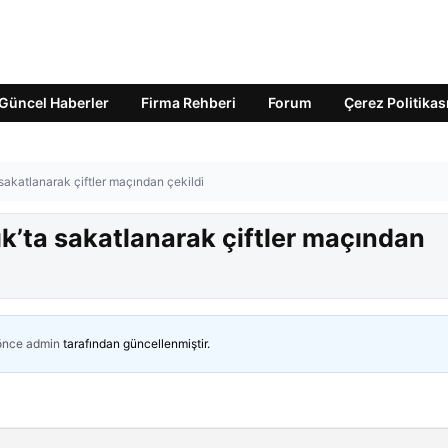
Güncel Haberler
Firma Rehberi
Forum
Çerez Politikas
akatlanarak çiftler maçından çekildi
’ta sakatlanarak çiftler maçından
 önce
admin
tarafından güncellenmiştir.