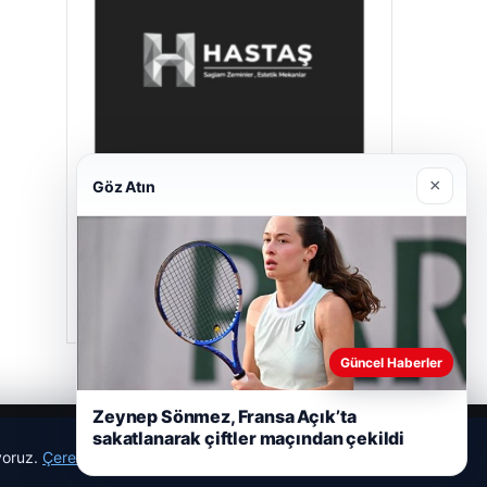
×
Göz Atın
Hastaş Beton
26/05/2026
Güncel Haberler
Zeynep Sönmez, Fransa Açık’ta
sakatlanarak çiftler maçından çekildi
ıyoruz.
Çerez Politikamız
Reddet
Kabul Et