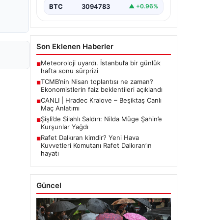
BTC
3094783
▲ +0.96%
Son Eklenen Haberler
Meteoroloji uyardı. İstanbul’a bir günlük
■
hafta sonu sürprizi
TCMB’nin Nisan toplantısı ne zaman?
■
Ekonomistlerin faiz beklentileri açıklandı
CANLI | Hradec Kralove – Beşiktaş Canlı
■
Maç Anlatımı
Şişli’de Silahlı Saldırı: Nilda Müge Şahin’e
■
Kurşunlar Yağdı
Rafet Dalkıran kimdir? Yeni Hava
■
Kuvvetleri Komutanı Rafet Dalkıran’ın
hayatı
Güncel