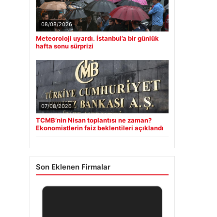
08/08/2026
Meteoroloji uyardı. İstanbul’a bir günlük
hafta sonu sürprizi
07/08/2026
TCMB’nin Nisan toplantısı ne zaman?
Ekonomistlerin faiz beklentileri açıklandı
Son Eklenen Firmalar