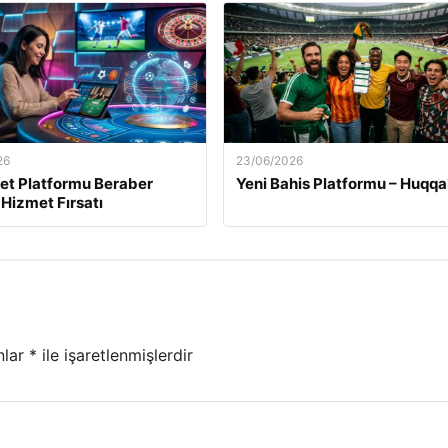
26
23/06/2026
et Platformu Beraber
Yeni Bahis Platformu – Huqq
Hizmet Fırsatı
nlar
*
ile işaretlenmişlerdir