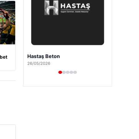
Enes Kaplan Avukatlık Bürosu
abet
28/04/2026