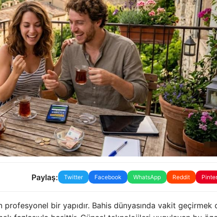
Paylaş:
Twitter
Facebook
WhatsApp
Reddit
Pinte
an profesyonel bir yapıdır. Bahis dünyasında vakit geçirmek 