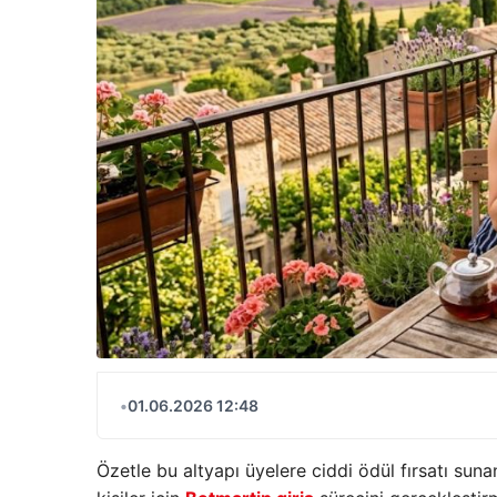
•
01.06.2026 12:48
Özetle bu altyapı üyelere ciddi ödül fırsatı sun