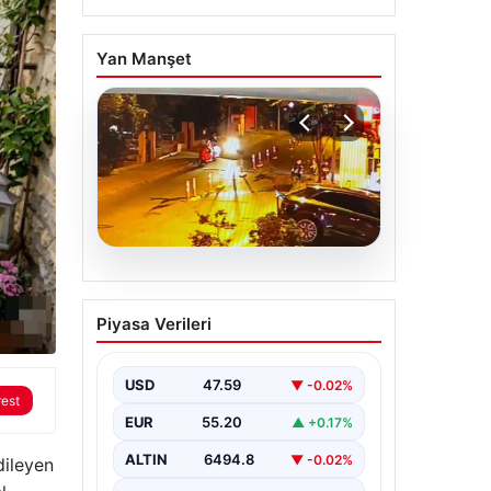
Yan Manşet
05.08.2026
Şişli’de Silahlı Saldırı:
Piyasa Verileri
Nilda Müge Şahin’e
Kurşunlar Yağdı
USD
47.59
▼ -0.02%
İstanbul’un Şişli ilçesinde
rest
korkutucu bir olay yaşandı.
EUR
55.20
▲ +0.17%
Eczaneden ilaç aldıktan sonra
kardeşini bekleyen 26…
ALTIN
6494.8
▼ -0.02%
dileyen