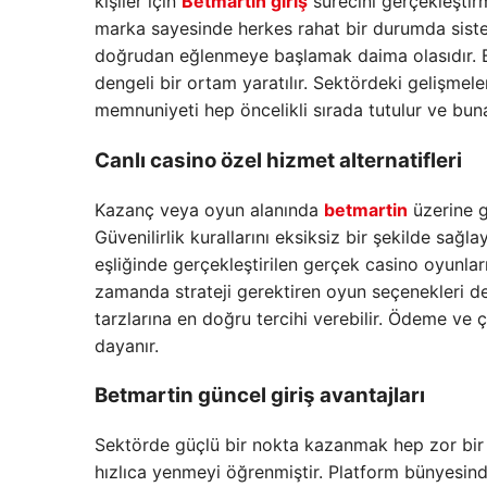
kişiler için
Betmartin giriş
sürecini gerçekleştirm
marka sayesinde herkes rahat bir durumda sistem
doğrudan eğlenmeye başlamak daima olasıdır. Bü
dengeli bir ortam yaratılır. Sektördeki gelişmele
memnuniyeti hep öncelikli sırada tutulur ve buna 
Canlı casino özel hizmet alternatifleri
Kazanç veya oyun alanında
betmartin
üzerine ge
Güvenilirlik kurallarını eksiksiz bir şekilde sağ
eşliğinde gerçekleştirilen gerçek casino oyunla
zamanda strateji gerektiren oyun seçenekleri de 
tarzlarına en doğru tercihi verebilir. Ödeme ve ç
dayanır.
Betmartin güncel giriş avantajları
Sektörde güçlü bir nokta kazanmak hep zor bi
hızlıca yenmeyi öğrenmiştir. Platform bünyesin