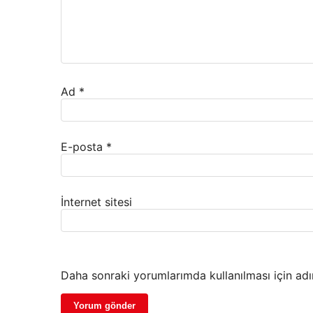
Ad
*
E-posta
*
İnternet sitesi
Daha sonraki yorumlarımda kullanılması için adı