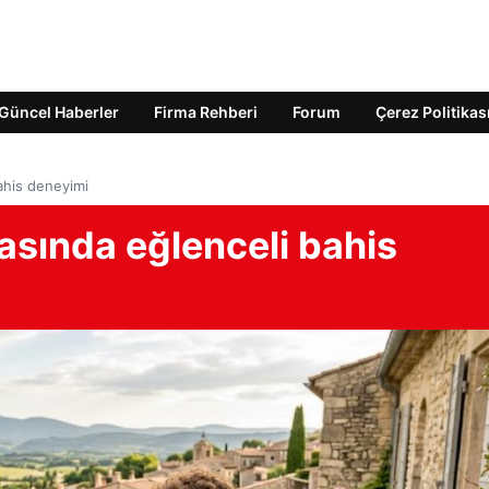
Güncel Haberler
Firma Rehberi
Forum
Çerez Politikas
ahis deneyimi
asında eğlenceli bahis