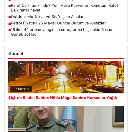
Rafet Dalkıran kimdir? Yeni Hava Kuvvetleri Komutanı Rafet
■
Dalkıran’ın hayatı
Outdoor Mutfaklar ve Şık Yaşam Alanları
■
Petrol Fiyatları 25 Mayıs: Güncel Durum ve Analizler
■
16 ilde 44 orman yangınına soruşturma başlatıldı. Bakan
■
Gürlek açıkladı
Güncel
05/08/2026
Şişli’de Silahlı Saldırı: Nilda Müge Şahin’e Kurşunlar Yağdı