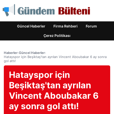
Güncel Haberler
Firma Rehberi
Forum
Çerez Politikası
Haberler
›
Güncel Haberler
›
Hatayspor için Beşiktaş'tan ayrılan Vincent Aboubakar 6 ay sonra
gol attı!
Hatayspor için
Beşiktaş'tan ayrılan
Vincent Aboubakar 6
ay sonra gol attı!