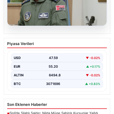
04.08.2026
Rafet Dalkıran kimdir? Yeni Hava
Piyasa Verileri
Kuvvetleri Komutanı Rafet Dalkıran’ın
hayatı
USD
47.59
▼ -0.02%
EUR
55.20
▲ +0.17%
ALTIN
6494.8
▼ -0.02%
BTC
3071696
▲ +0.83%
Son Eklenen Haberler
Şişli’de Silahlı Saldırı: Nilda Müge Şahin’e Kurşunlar Yağdı
■