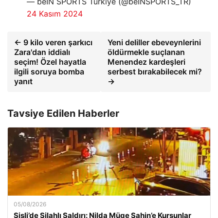
— beIN SPORTS Türkiye (@beINSPORTS_TR)
24 Kasım 2024
← 9 kilo veren şarkıcı
Yeni deliller ebeveynlerini
Zara'dan iddialı
öldürmekle suçlanan
seçim! Özel hayatla
Menendez kardeşleri
ilgili soruya bomba
serbest bırakabilecek mi?
yanıt
→
Tavsiye Edilen Haberler
05/08/2026
Şişli’de Silahlı Saldırı: Nilda Müge Şahin’e Kurşunlar