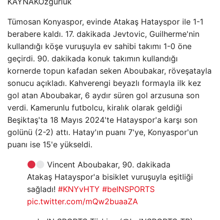
KAYNAK
Özgürlük
Tümosan Konyaspor, evinde Atakaş Hatayspor ile 1-1
berabere kaldı. 17. dakikada Jevtovic, Guilherme'nin
kullandığı köşe vuruşuyla ev sahibi takımı 1-0 öne
geçirdi. 90. dakikada konuk takımın kullandığı
kornerde topun kafadan seken Aboubakar, röveşatayla
sonucu açıkladı. Kahverengi beyazlı formayla ilk kez
gol atan Aboubakar, 6 aydır süren gol arzusuna son
verdi. Kamerunlu futbolcu, kiralık olarak geldiği
Beşiktaş'ta 18 Mayıs 2024'te Hatayspor'a karşı son
golünü (2-2) attı. Hatay'ın puanı 7'ye, Konyaspor'un
puanı ise 15'e yükseldi.
Vincent Aboubakar, 90. dakikada
Atakaş Hatayspor'a bisiklet vuruşuyla eşitliği
sağladı!
#KNYvHTY
#beINSPORTS
pic.twitter.com/mQw2buaaZA