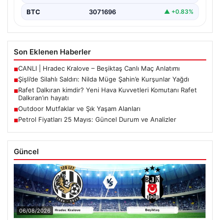
BTC
3071696
▲ +0.83%
Son Eklenen Haberler
CANLI | Hradec Kralove – Beşiktaş Canlı Maç Anlatımı
■
Şişli’de Silahlı Saldırı: Nilda Müge Şahin’e Kurşunlar Yağdı
■
Rafet Dalkıran kimdir? Yeni Hava Kuvvetleri Komutanı Rafet
■
Dalkıran’ın hayatı
Outdoor Mutfaklar ve Şık Yaşam Alanları
■
Petrol Fiyatları 25 Mayıs: Güncel Durum ve Analizler
■
Güncel
06/08/2026