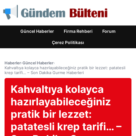
Güncel Haberler
Firma Rehberi
Forum
Çerez Politikası
Haberler
›
Güncel Haberler
›
Kahvaltıya kolayca hazırlayabileceğiniz pratik bir lezzet: patatesli
krep tarifi… – Son Dakika Gurme Haberleri
Kahvaltıya kolayca
hazırlayabileceğiniz
pratik bir lezzet:
patatesli krep tarifi… –