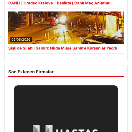
CANLI | Hradec Kralove – Beşiktaş Canlı Maç Anlatımı
05/08/2026
Şişli’de Silahlı Saldırı: Nilda Müge Şahin’e Kurşunlar Yağdı
Son Eklenen Firmalar