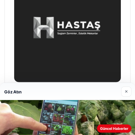
×
Göz Atın
Enes Kaplan Avukatlık Bürosu
28/04/2026
Web sitemizi nasıl kullandığınızı daha iyi anlayabilmek,
Güncel Haberler
deneyiminizi kişiselleştirmek ve geliştirmek amacıyla çerezler