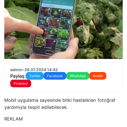
admin
•
26.07.2024 14:42
Paylaş:
Twitter
Facebook
WhatsApp
Reddit
Pinterest
Mobil uygulama sayesinde bitki hastalıkları fotoğraf
yardımıyla tespit edilebilecek.
REKLAM