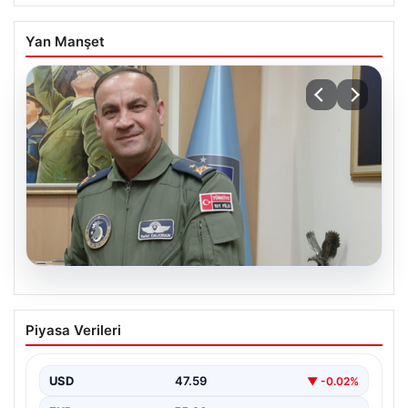
Yan Manşet
04.08.2026
Rafet Dalkıran kimdir? Yeni Hava
Piyasa Verileri
Kuvvetleri Komutanı Rafet Dalkıran’ın
hayatı
USD
47.59
▼ -0.02%