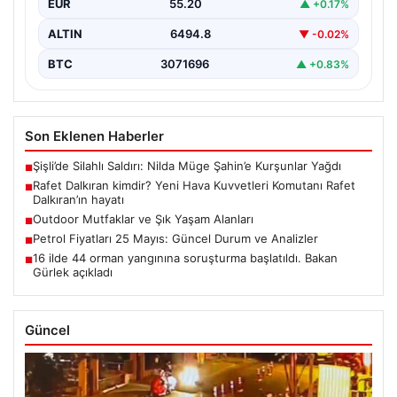
EUR
55.20
▲ +0.17%
ALTIN
6494.8
▼ -0.02%
BTC
3071696
▲ +0.83%
Son Eklenen Haberler
Şişli’de Silahlı Saldırı: Nilda Müge Şahin’e Kurşunlar Yağdı
■
Rafet Dalkıran kimdir? Yeni Hava Kuvvetleri Komutanı Rafet
■
Dalkıran’ın hayatı
Outdoor Mutfaklar ve Şık Yaşam Alanları
■
Petrol Fiyatları 25 Mayıs: Güncel Durum ve Analizler
■
16 ilde 44 orman yangınına soruşturma başlatıldı. Bakan
■
Gürlek açıkladı
Güncel