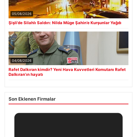
05/08/2026
Şişli’de Silahlı Saldırı: Nilda Müge Şahin’e Kurşunlar Yağdı
04/08/2026
Rafet Dalkıran kimdir? Yeni Hava Kuvvetleri Komutanı Rafet
Dalkıran’ın hayatı
Son Eklenen Firmalar