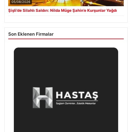
05/08/2026
Şişli’de Silahlı Saldırı: Nilda Müge Şahin’e Kurşunlar Yağdı
Son Eklenen Firmalar