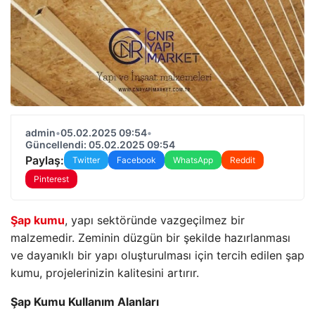
admin
•
05.02.2025 09:54
•
Güncellendi: 05.02.2025 09:54
Paylaş:
Twitter
Facebook
WhatsApp
Reddit
Pinterest
Şap kumu
, yapı sektöründe vazgeçilmez bir
malzemedir. Zeminin düzgün bir şekilde hazırlanması
ve dayanıklı bir yapı oluşturulması için tercih edilen şap
kumu, projelerinizin kalitesini artırır.
Şap Kumu Kullanım Alanları