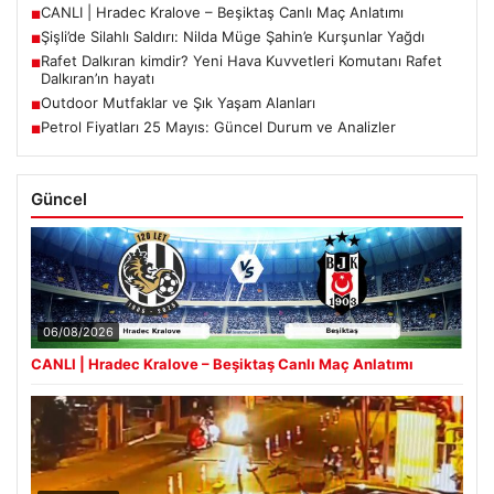
CANLI | Hradec Kralove – Beşiktaş Canlı Maç Anlatımı
■
Şişli’de Silahlı Saldırı: Nilda Müge Şahin’e Kurşunlar Yağdı
■
Rafet Dalkıran kimdir? Yeni Hava Kuvvetleri Komutanı Rafet
■
Dalkıran’ın hayatı
Outdoor Mutfaklar ve Şık Yaşam Alanları
■
Petrol Fiyatları 25 Mayıs: Güncel Durum ve Analizler
■
Güncel
06/08/2026
CANLI | Hradec Kralove – Beşiktaş Canlı Maç Anlatımı