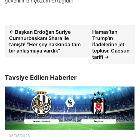
güvenilir bir çözüm ortağıdır!
← Başkan Erdoğan Suriye
Hamas’tan
Cumhurbaşkanı Shara ile
Trump’ın
tanıştı! “Her şey hakkında tam
ifadelerine jet
bir anlaşmaya vardık”
tepkisi: Caosun
tarifi →
Tavsiye Edilen Haberler
06/08/2026