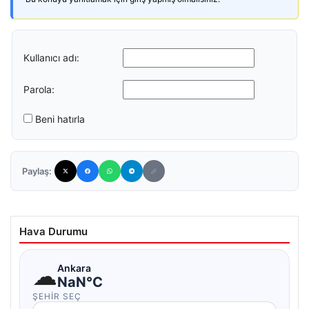
Kullanıcı adı:
Parola:
Beni hatırla
Paylaş:
Hava Durumu
☁
Ankara
NaN°C
ŞEHIR SEÇ