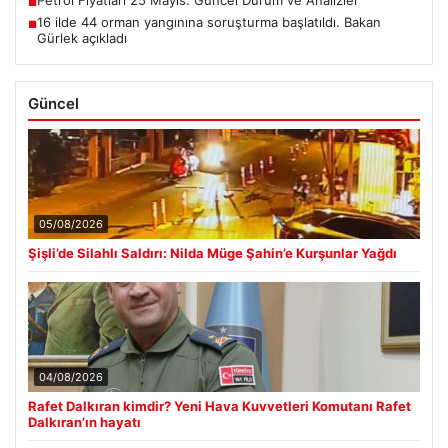
■
16 ilde 44 orman yangınına soruşturma başlatıldı. Bakan
■
Gürlek açıkladı
Güncel
05/08/2026
Şişli’de Silahlı Saldırı: Nilda Müge Şahin’e Kurşunlar Yağdı
04/08/2026
Rafet Dalkıran kimdir? Yeni Hava Kuvvetleri Komutanı Rafet
Dalkıran’ın hayatı