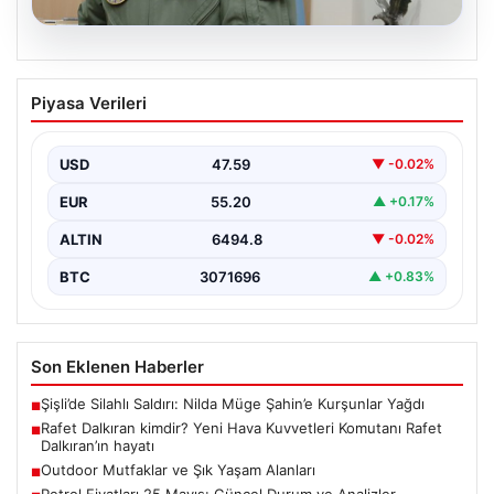
04.08.2026
Rafet Dalkıran kimdir? Yeni Hava
Piyasa Verileri
Kuvvetleri Komutanı Rafet Dalkıran’ın
hayatı
USD
47.59
▼ -0.02%
EUR
55.20
▲ +0.17%
ALTIN
6494.8
▼ -0.02%
BTC
3071696
▲ +0.83%
Son Eklenen Haberler
Şişli’de Silahlı Saldırı: Nilda Müge Şahin’e Kurşunlar Yağdı
■
Rafet Dalkıran kimdir? Yeni Hava Kuvvetleri Komutanı Rafet
■
Dalkıran’ın hayatı
Outdoor Mutfaklar ve Şık Yaşam Alanları
■
Petrol Fiyatları 25 Mayıs: Güncel Durum ve Analizler