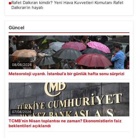
Rafet Dalkıran kimdir? Yeni Hava Kuvvetleri Komutanı Rafet
■
Dalkıran’ın hayatı
Güncel
08/08/2026
Meteoroloji uyardı. İstanbul’a bir günlük hafta sonu sürprizi
07/08/2026
TCMB’nin Nisan toplantısı ne zaman? Ekonomistlerin faiz
beklentileri açıklandı