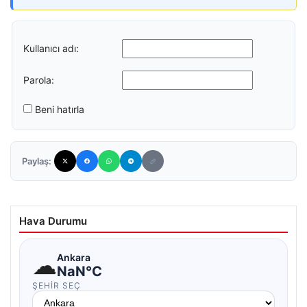
Kullanıcı adı:
Parola:
Beni hatırla
Paylaş:
Hava Durumu
☁
Ankara
NaN°C
ŞEHIR SEÇ