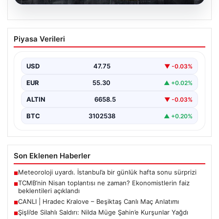
07.08.2026
TCMB’nin Nisan toplantısı ne zaman?
Piyasa Verileri
Ekonomistlerin faiz beklentileri
açıklandı
USD
47.75
▼ -0.03%
Türkiye Cumhuriyet Merkez Bankası Para Politikası
Kurulu, Nisan ayı politika faizi kararını açıklamak üzere…
EUR
55.30
▲ +0.02%
ALTIN
6658.5
▼ -0.03%
BTC
3102538
▲ +0.20%
Son Eklenen Haberler
Meteoroloji uyardı. İstanbul’a bir günlük hafta sonu sürprizi
■
TCMB’nin Nisan toplantısı ne zaman? Ekonomistlerin faiz
■
beklentileri açıklandı
CANLI | Hradec Kralove – Beşiktaş Canlı Maç Anlatımı
■
Şişli’de Silahlı Saldırı: Nilda Müge Şahin’e Kurşunlar Yağdı
■