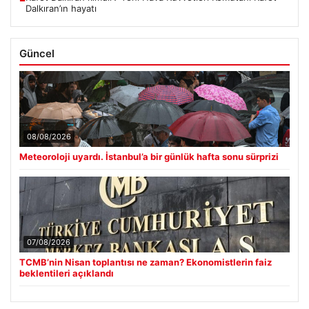
Dalkıran’ın hayatı
Güncel
08/08/2026
Meteoroloji uyardı. İstanbul’a bir günlük hafta sonu sürprizi
07/08/2026
TCMB’nin Nisan toplantısı ne zaman? Ekonomistlerin faiz
beklentileri açıklandı