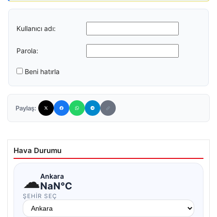
Kullanıcı adı:
Parola:
Beni hatırla
Paylaş:
Hava Durumu
☁
Ankara
NaN°C
ŞEHIR SEÇ