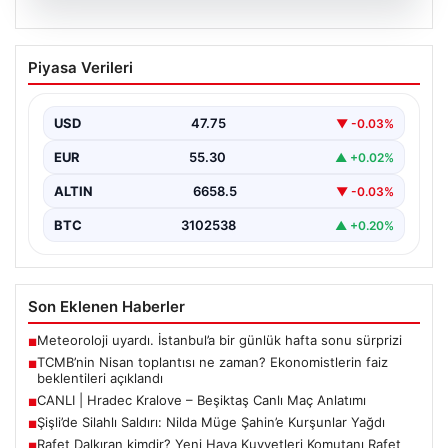
07.08.2026
TCMB’nin Nisan toplantısı ne zaman?
Piyasa Verileri
Ekonomistlerin faiz beklentileri
açıklandı
USD
47.75
▼ -0.03%
Türkiye Cumhuriyet Merkez Bankası Para Politikası
Kurulu, Nisan ayı politika faizi kararını açıklamak üzere…
EUR
55.30
▲ +0.02%
ALTIN
6658.5
▼ -0.03%
BTC
3102538
▲ +0.20%
Son Eklenen Haberler
Meteoroloji uyardı. İstanbul’a bir günlük hafta sonu sürprizi
■
TCMB’nin Nisan toplantısı ne zaman? Ekonomistlerin faiz
■
beklentileri açıklandı
CANLI | Hradec Kralove – Beşiktaş Canlı Maç Anlatımı
■
Şişli’de Silahlı Saldırı: Nilda Müge Şahin’e Kurşunlar Yağdı
■
Rafet Dalkıran kimdir? Yeni Hava Kuvvetleri Komutanı Rafet
■