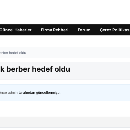
Güncel Haberler
Firma Rehberi
Forum
Çerez Politikas
 berber hedef oldu
ürk berber hedef oldu
 önce
admin
tarafından güncellenmiştir.