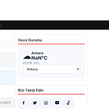
ı
Hava Durumu
☁
Ankara
NaN°C
ŞEHIR SEÇ
Bizi Takip Edin
#18875