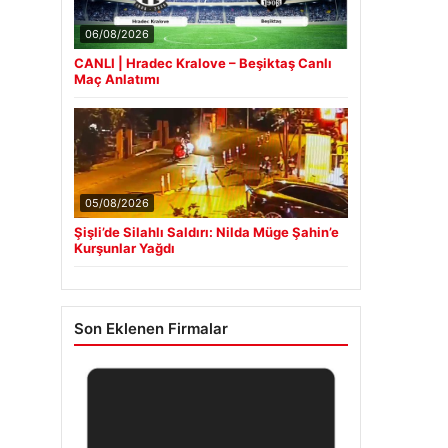
06/08/2026
CANLI | Hradec Kralove – Beşiktaş Canlı
Maç Anlatımı
05/08/2026
Şişli’de Silahlı Saldırı: Nilda Müge Şahin’e
Kurşunlar Yağdı
Son Eklenen Firmalar