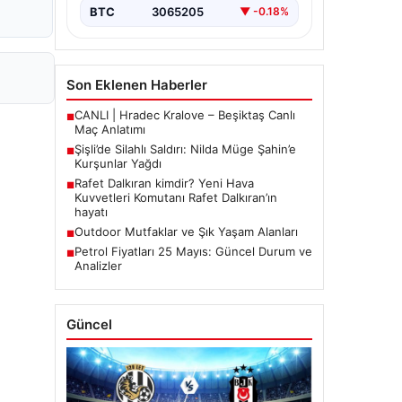
BTC
3065205
▼ -0.18%
Son Eklenen Haberler
CANLI | Hradec Kralove – Beşiktaş Canlı
■
Maç Anlatımı
Şişli’de Silahlı Saldırı: Nilda Müge Şahin’e
■
Kurşunlar Yağdı
Rafet Dalkıran kimdir? Yeni Hava
■
Kuvvetleri Komutanı Rafet Dalkıran’ın
hayatı
Outdoor Mutfaklar ve Şık Yaşam Alanları
■
Petrol Fiyatları 25 Mayıs: Güncel Durum ve
■
Analizler
Güncel