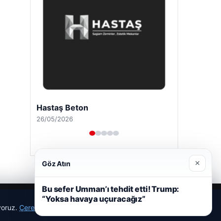
Hastaş Beton
26/05/2026
×
Göz Atın
Bu sefer Umman’ı tehdit etti! Trump:
“Yoksa havaya uçuracağız”
ıyoruz.
Çerez Politikamız
Reddet
Kabul Et