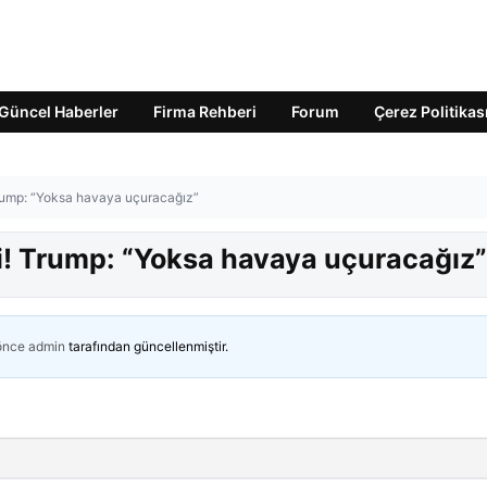
Güncel Haberler
Firma Rehberi
Forum
Çerez Politikas
Trump: “Yoksa havaya uçuracağız”
ti! Trump: “Yoksa havaya uçuracağız”
 önce
admin
tarafından güncellenmiştir.