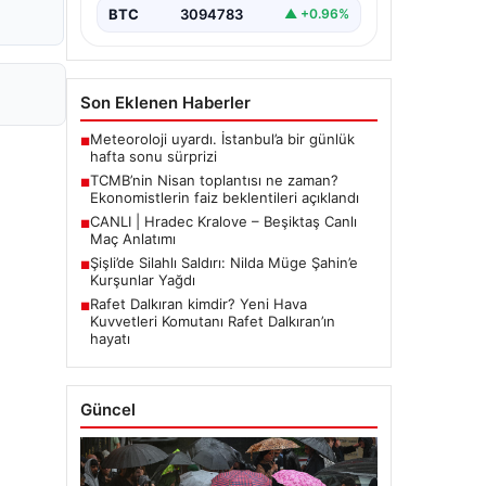
BTC
3094783
▲ +0.96%
Son Eklenen Haberler
Meteoroloji uyardı. İstanbul’a bir günlük
■
hafta sonu sürprizi
TCMB’nin Nisan toplantısı ne zaman?
■
Ekonomistlerin faiz beklentileri açıklandı
CANLI | Hradec Kralove – Beşiktaş Canlı
■
Maç Anlatımı
Şişli’de Silahlı Saldırı: Nilda Müge Şahin’e
■
Kurşunlar Yağdı
Rafet Dalkıran kimdir? Yeni Hava
■
Kuvvetleri Komutanı Rafet Dalkıran’ın
hayatı
Güncel