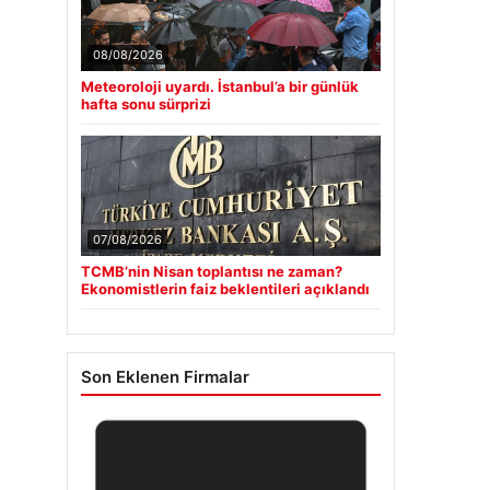
08/08/2026
Meteoroloji uyardı. İstanbul’a bir günlük
hafta sonu sürprizi
07/08/2026
TCMB’nin Nisan toplantısı ne zaman?
Ekonomistlerin faiz beklentileri açıklandı
Son Eklenen Firmalar