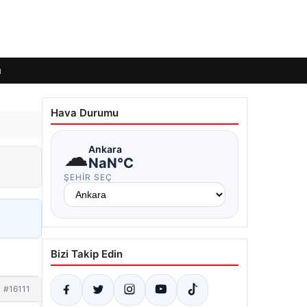
ı
Hava Durumu
☁
Ankara
NaN°C
ŞEHIR SEÇ
Bizi Takip Edin
#16111