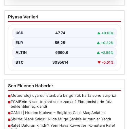
07.08.2026
TCMB’nin Nisan toplantısı ne zaman?
Piyasa Verileri
Ekonomistlerin faiz beklentileri
açıklandı
USD
47.74
▲ +0.18%
Türkiye Cumhuriyet Merkez Bankası Para Politikası
Kurulu, Nisan ayı politika faizi kararını açıklamak üzere…
EUR
55.25
▲ +0.32%
ALTIN
6660.6
▲ +2.59%
BTC
3095614
▼ -0.01%
Son Eklenen Haberler
Meteoroloji uyardı. İstanbul’a bir günlük hafta sonu sürprizi
■
TCMB’nin Nisan toplantısı ne zaman? Ekonomistlerin faiz
■
beklentileri açıklandı
CANLI | Hradec Kralove – Beşiktaş Canlı Maç Anlatımı
■
Şişli’de Silahlı Saldırı: Nilda Müge Şahin’e Kurşunlar Yağdı
■
Rafet Dalkıran kimdir? Yeni Hava Kuvvetleri Komutanı Rafet
■