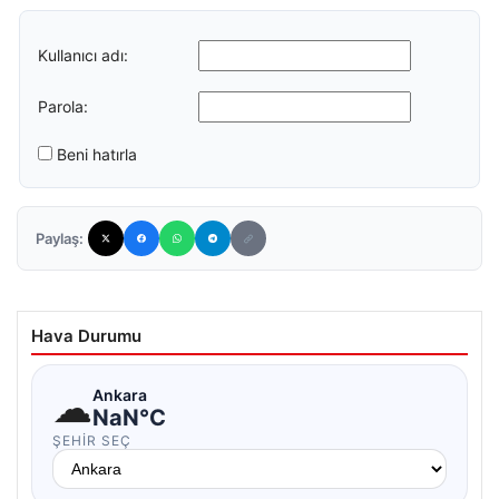
Kullanıcı adı:
Parola:
Beni hatırla
Paylaş:
Hava Durumu
☁
Ankara
NaN°C
ŞEHIR SEÇ