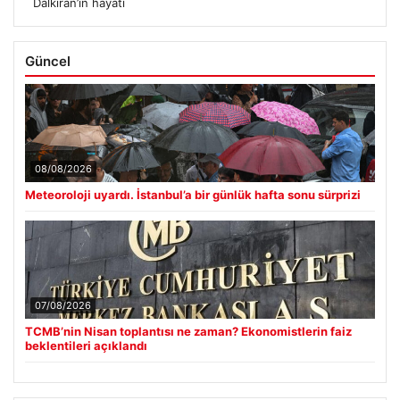
Dalkıran’ın hayatı
Güncel
08/08/2026
Meteoroloji uyardı. İstanbul’a bir günlük hafta sonu sürprizi
07/08/2026
TCMB’nin Nisan toplantısı ne zaman? Ekonomistlerin faiz
beklentileri açıklandı