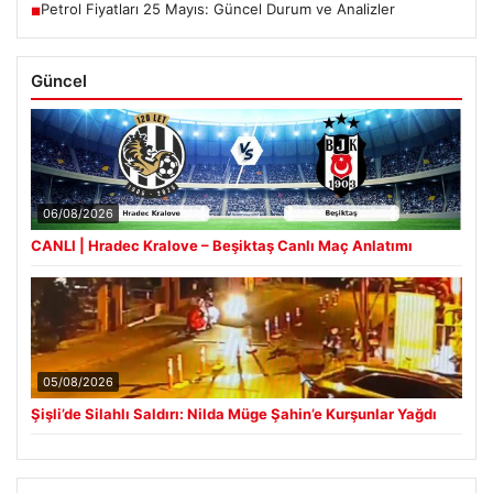
Petrol Fiyatları 25 Mayıs: Güncel Durum ve Analizler
■
Güncel
06/08/2026
CANLI | Hradec Kralove – Beşiktaş Canlı Maç Anlatımı
05/08/2026
Şişli’de Silahlı Saldırı: Nilda Müge Şahin’e Kurşunlar Yağdı