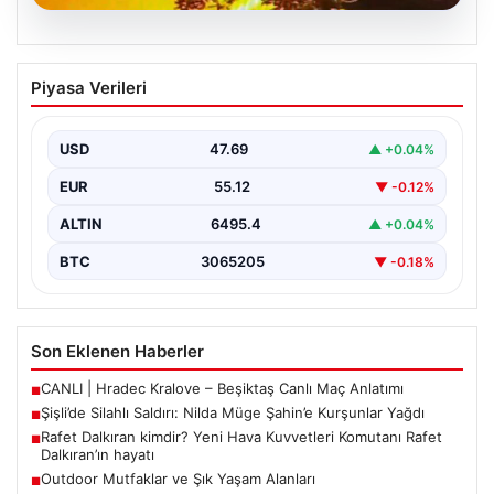
05.08.2026
Şişli’de Silahlı Saldırı: Nilda Müge
Piyasa Verileri
Şahin’e Kurşunlar Yağdı
İstanbul’un Şişli ilçesinde korkutucu bir olay yaşandı.
Eczaneden ilaç aldıktan sonra kardeşini bekleyen 26…
USD
47.69
▲ +0.04%
EUR
55.12
▼ -0.12%
ALTIN
6495.4
▲ +0.04%
BTC
3065205
▼ -0.18%
Son Eklenen Haberler
CANLI | Hradec Kralove – Beşiktaş Canlı Maç Anlatımı
■
Şişli’de Silahlı Saldırı: Nilda Müge Şahin’e Kurşunlar Yağdı
■
Rafet Dalkıran kimdir? Yeni Hava Kuvvetleri Komutanı Rafet
■
Dalkıran’ın hayatı
Outdoor Mutfaklar ve Şık Yaşam Alanları
■