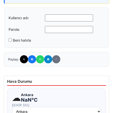
Kullanıcı adı:
Parola:
Beni hatırla
Paylaş:
Hava Durumu
☁
Ankara
NaN°C
ŞEHIR SEÇ