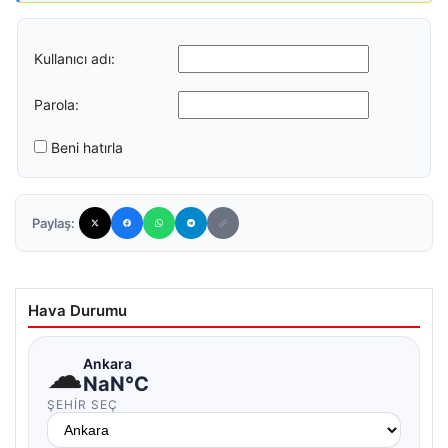
Kullanıcı adı:
Parola:
Beni hatırla
Paylaş:
Hava Durumu
☁
Ankara
NaN°C
ŞEHIR SEÇ