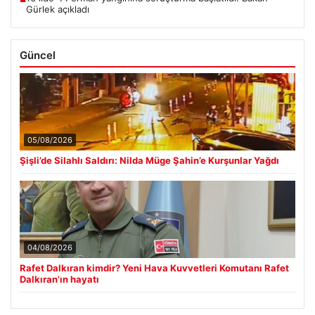
Gürlek açıkladı
Güncel
05/08/2026
Şişli’de Silahlı Saldırı: Nilda Müge Şahin’e Kurşunlar Yağdı
04/08/2026
Rafet Dalkıran kimdir? Yeni Hava Kuvvetleri Komutanı Rafet
Dalkıran’ın hayatı