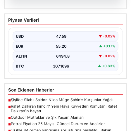
04.08.2026
Rafet Dalkıran kimdir? Yeni Hava
Piyasa Verileri
Kuvvetleri Komutanı Rafet Dalkıran’ın
hayatı
USD
47.59
▼ -0.02%
EUR
55.20
▲ +0.17%
ALTIN
6494.8
▼ -0.02%
BTC
3071696
▲ +0.83%
Son Eklenen Haberler
Şişli’de Silahlı Saldırı: Nilda Müge Şahin’e Kurşunlar Yağdı
■
Rafet Dalkıran kimdir? Yeni Hava Kuvvetleri Komutanı Rafet
■
Dalkıran’ın hayatı
Outdoor Mutfaklar ve Şık Yaşam Alanları
■
Petrol Fiyatları 25 Mayıs: Güncel Durum ve Analizler
■
16 ilde 44 orman yangınına soruşturma başlatıldı. Bakan
■