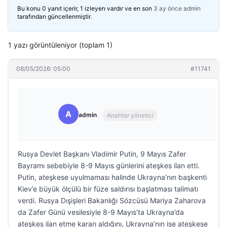
Bu konu 0 yanıt içerir, 1 izleyen vardır ve en son
3 ay önce
admin
tarafından güncellenmiştir.
1 yazı görüntüleniyor (toplam 1)
08/05/2026: 05:00
#11741
A
admin
Anahtar yönetici
Rusya Devlet Başkanı Vladimir Putin, 9 Mayıs Zafer
Bayramı sebebiyle 8-9 Mayıs günlerini ateşkes ilan etti.
Putin, ateşkese uyulmaması halinde Ukrayna’nın başkenti
Kiev’e büyük ölçülü bir füze saldırısı başlatması talimatı
verdi. Rusya Dışişleri Bakanlığı Sözcüsü Mariya Zaharova
da Zafer Günü vesilesiyle 8-9 Mayıs’ta Ukrayna’da
ateşkes ilan etme kararı aldığını, Ukrayna’nın ise ateşkese