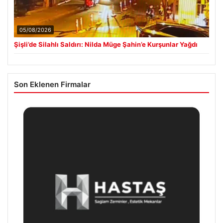
05/08/2026
Şişli’de Silahlı Saldırı: Nilda Müge Şahin’e Kurşunlar Yağdı
Son Eklenen Firmalar