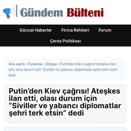
Güncel Haberler
Firma Rehberi
Forum
Çerez Politikası
Ana sayfa
›
Forumlar
›
Dünya
›
Putin’den Kiev çağrısı! Ateşkes ilan
etti, olası durum için “Siviller ve yabancı diplomatlar şehri terk etsin”
dedi
Putin’den Kiev çağrısı! Ateşkes
ilan etti, olası durum için
“Siviller ve yabancı diplomatlar
şehri terk etsin” dedi