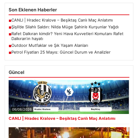
Son Eklenen Haberler
CANLI | Hradec Kralove – Beşiktaş Canlı Maç Anlatımı
■
Şişli’de Silahlı Saldırı: Nilda Müge Şahin’e Kurşunlar Yağdı
■
Rafet Dalkıran kimdir? Yeni Hava Kuvvetleri Komutanı Rafet
■
Dalkıran’ın hayatı
Outdoor Mutfaklar ve Şık Yaşam Alanları
■
Petrol Fiyatları 25 Mayıs: Güncel Durum ve Analizler
■
Güncel
06/08/2026
CANLI | Hradec Kralove – Beşiktaş Canlı Maç Anlatımı