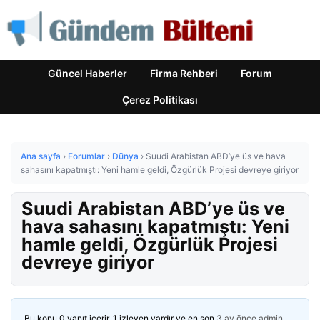
Güncel Haberler
Firma Rehberi
Forum
Çerez Politikası
Ana sayfa
›
Forumlar
›
Dünya
›
Suudi Arabistan ABD’ye üs ve hava
sahasını kapatmıştı: Yeni hamle geldi, Özgürlük Projesi devreye giriyor
Suudi Arabistan ABD’ye üs ve
hava sahasını kapatmıştı: Yeni
hamle geldi, Özgürlük Projesi
devreye giriyor
Bu konu 0 yanıt içerir, 1 izleyen vardır ve en son
3 ay önce
admin