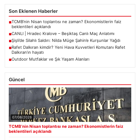
Son Eklenen Haberler
TCMB’nin Nisan toplantısı ne zaman? Ekonomistlerin faiz
■
beklentileri açıklandı
CANLI | Hradec Kralove – Beşiktaş Canlı Maç Anlatımı
■
Şişli’de Silahlı Saldırı: Nilda Müge Şahin’e Kurşunlar Yağdı
■
Rafet Dalkıran kimdir? Yeni Hava Kuvvetleri Komutanı Rafet
■
Dalkıran’ın hayatı
Outdoor Mutfaklar ve Şık Yaşam Alanları
■
Güncel
07/08/2026
TCMB’nin Nisan toplantısı ne zaman? Ekonomistlerin faiz
beklentileri açıklandı